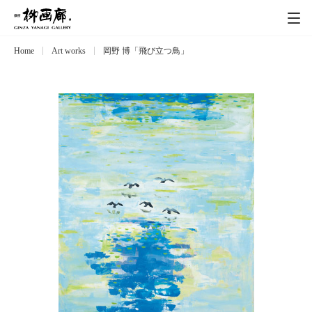
Home
Art works
岡野 博「飛び立つ鳥」
Exhibitions
展覧会
Event
イベント
Artists
作家
Art works
作品一覧
Catalog
カタログ
Schedule
スケジュール