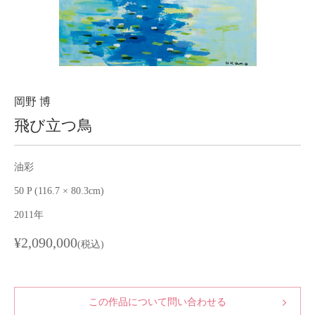
About
会社案内
Blog
ブログ
Contact
お問い合わせ
岡野 博
飛び立つ鳥
Purchase assessment
査定・買取
油彩
50 P (116.7 × 80.3cm)
2011年
¥2,090,000
(税込)
この作品について問い合わせる