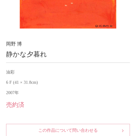
About
会社案内
Blog
ブログ
Contact
お問い合わせ
岡野 博
静かな夕暮れ
Purchase assessment
査定・買取
油彩
6 F (41 × 31.8cm)
2007年
売約済
この作品について問い合わせる