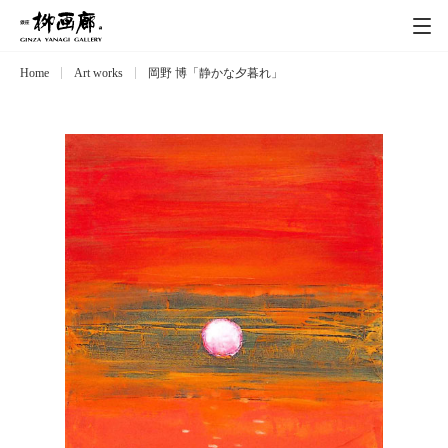
Home
Art works
岡野 博「静かな夕暮れ」
Exhibitions
展覧会
Event
イベント
Artists
作家
Art works
作品一覧
Catalog
カタログ
Schedule
スケジュール