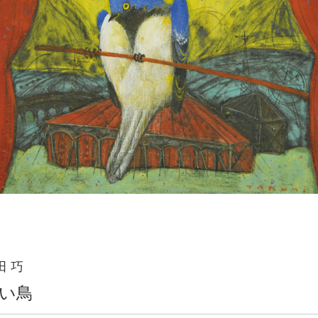
田 巧
い鳥