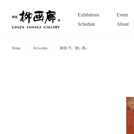
Exhibitions
Event
Schedule
About
Home
Art works
有田 巧「青い鳥」