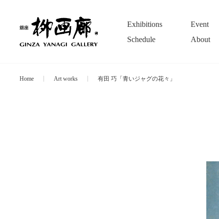
Exhibitions
Event
Schedule
About
Home
Art works
有田 巧「青いジャグの花々」