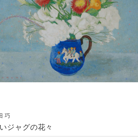
田 巧
いジャグの花々