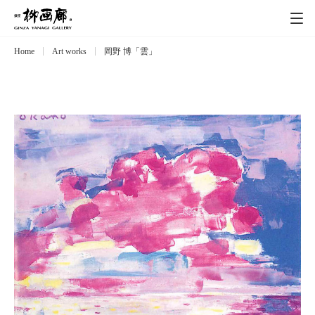
Home
Art works
岡野 博「雲」
Exhibitions
展覧会
Event
イベント
Artists
作家
Art works
作品一覧
Catalog
カタログ
Schedule
スケジュール