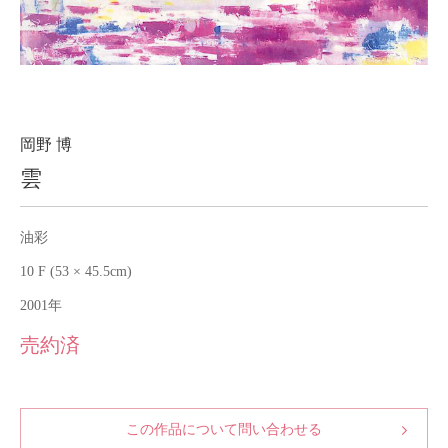
About
会社案内
Blog
ブログ
Contact
お問い合わせ
岡野 博
雲
Purchase assessment
査定・買取
油彩
10 F (53 × 45.5cm)
2001年
売約済
この作品について問い合わせる