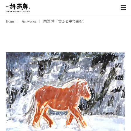
Home
Art works
岡野 博「雪ふる中で進む」
Exhibitions
展覧会
Event
イベント
Artists
作家
Art works
作品一覧
Catalog
カタログ
Schedule
スケジュール