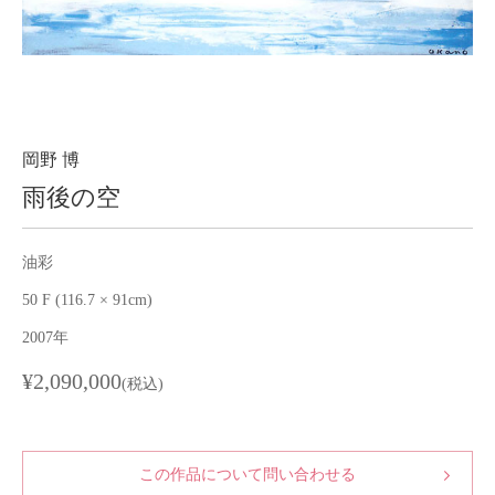
About
会社案内
Blog
ブログ
Contact
お問い合わせ
岡野 博
雨後の空
Purchase assessment
査定・買取
油彩
50 F (116.7 × 91cm)
2007年
¥2,090,000
(税込)
この作品について問い合わせる