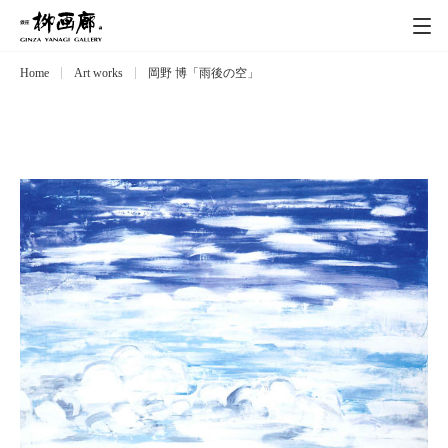
Home
Art works
岡野 博「雨後の空」
Exhibitions
展覧会
Event
イベント
Artists
作家
Art works
作品一覧
Catalog
カタログ
Schedule
スケジュール