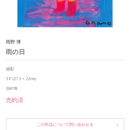
About
会社案内
Blog
ブログ
Contact
お問い合わせ
岡野 博
雨の日
Purchase assessment
査定・買取
油彩
3 F (27.3 × 22cm)
2007年
売約済
この作品について問い合わせる