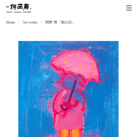
Home
Art works
岡野 博「雨の日」
Exhibitions
展覧会
Event
イベント
Artists
作家
Art works
作品一覧
Catalog
カタログ
Schedule
スケジュール