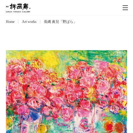
Home
Art works
長縄 眞兒「野ばら」
Exhibitions
展覧会
Event
イベント
Artists
作家
Art works
作品一覧
Catalog
カタログ
Schedule
スケジュール