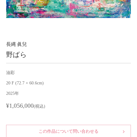
About
会社案内
Blog
ブログ
Contact
お問い合わせ
長縄 眞兒
野ばら
Purchase assessment
査定・買取
油彩
20 F (72.7 × 60.6cm)
2025年
¥1,056,000
(税込)
この作品について問い合わせる