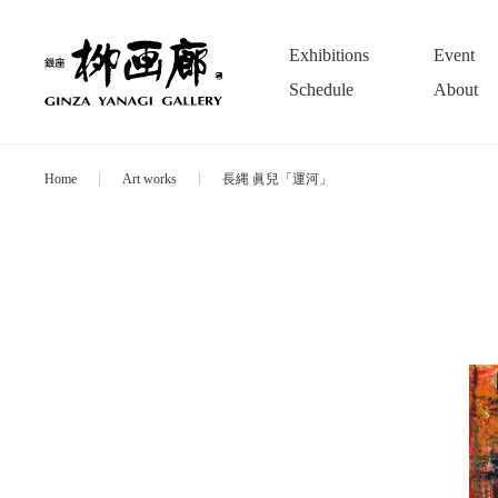
Exhibitions
Event
Schedule
About
Home
Art works
長縄 眞兒「運河」