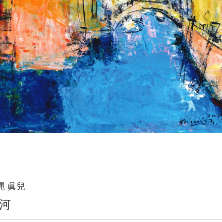
縄 眞兒
河