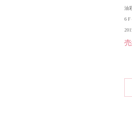
油
6 F
20
売