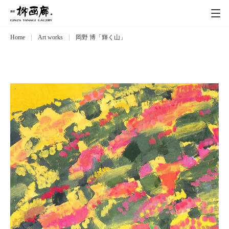
Home
Art works
岡野 博「輝く山」
Exhibitions
展覧会
Event
イベント
Artists
作家
Art works
作品一覧
Catalog
カタログ
Schedule
スケジュール