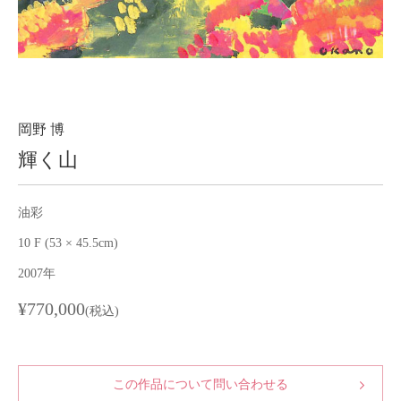
About
会社案内
Blog
ブログ
Contact
お問い合わせ
岡野 博
輝く山
Purchase assessment
査定・買取
油彩
10 F (53 × 45.5cm)
2007年
¥770,000
(税込)
この作品について問い合わせる