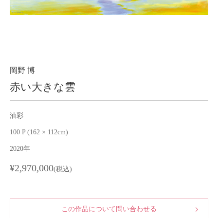
About
会社案内
Blog
ブログ
Contact
お問い合わせ
岡野 博
赤い大きな雲
Purchase assessment
査定・買取
油彩
100 P (162 × 112cm)
2020年
¥2,970,000
(税込)
この作品について問い合わせる