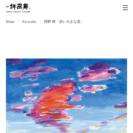
Home
Art works
岡野 博「赤い大きな雲」
Exhibitions
展覧会
Event
イベント
Artists
作家
Art works
作品一覧
Catalog
カタログ
Schedule
スケジュール