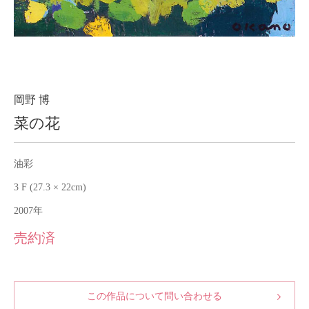
About
会社案内
Blog
ブログ
Contact
お問い合わせ
岡野 博
菜の花
Purchase assessment
査定・買取
油彩
3 F (27.3 × 22cm)
2007年
売約済
この作品について問い合わせる