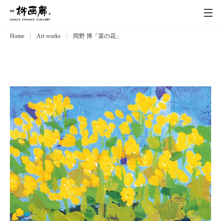
Home
Art works
岡野 博「菜の花」
Exhibitions
展覧会
Event
イベント
Artists
作家
Art works
作品一覧
Catalog
カタログ
Schedule
スケジュール