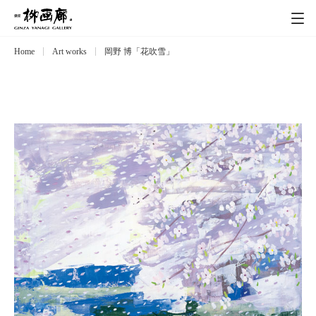
Home
Art works
岡野 博「花吹雪」
Exhibitions
展覧会
Event
イベント
Artists
作家
Art works
作品一覧
Catalog
カタログ
Schedule
スケジュール