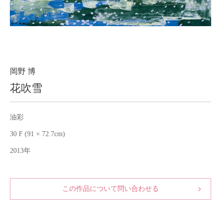
About
会社案内
Blog
ブログ
Contact
お問い合わせ
岡野 博
花吹雪
Purchase assessment
査定・買取
油彩
30 F (91 × 72.7cm)
2013年
この作品について問い合わせる