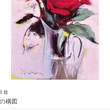
田 稔
の構図