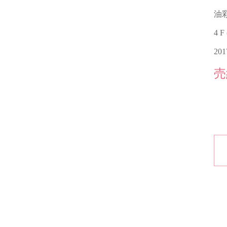
油
4 F
20
売