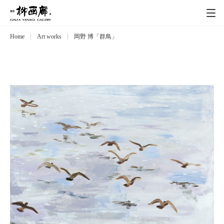
Home
Art works
岡野 博「群鳥」
Exhibitions
展覧会
Event
イベント
Artists
作家
Art works
作品一覧
Catalog
カタログ
Schedule
スケジュール