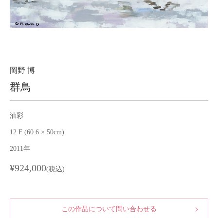
About
会社案内
Blog
ブログ
Contact
お問い合わせ
岡野 博
群鳥
Purchase assessment
査定・買取
油彩
12 F (60.6 × 50cm)
2011年
¥924,000
(税込)
この作品について問い合わせる