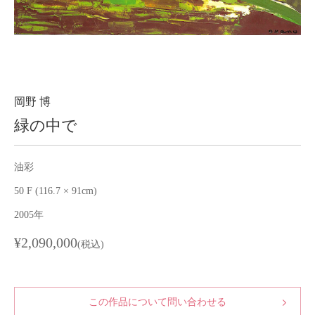
About
会社案内
Blog
ブログ
Contact
お問い合わせ
岡野 博
緑の中で
Purchase assessment
査定・買取
油彩
50 F (116.7 × 91cm)
2005年
¥2,090,000
(税込)
この作品について問い合わせる