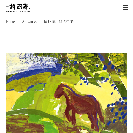
Home
Art works
岡野 博「緑の中で」
Exhibitions
展覧会
Event
イベント
Artists
作家
Art works
作品一覧
Catalog
カタログ
Schedule
スケジュール