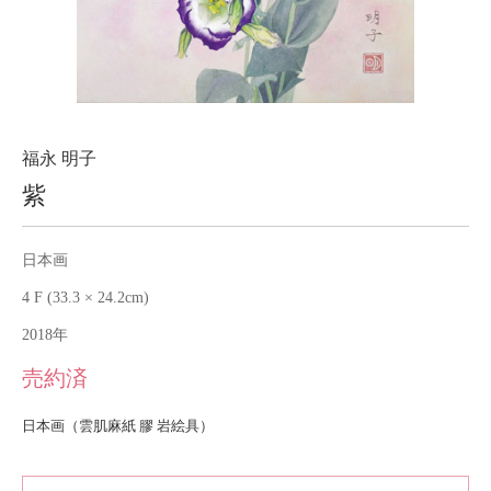
About
会社案内
Blog
ブログ
Contact
お問い合わせ
福永 明子
紫
Purchase assessment
査定・買取
日本画
4 F (33.3 × 24.2cm)
2018年
売約済
日本画（雲肌麻紙 膠 岩絵具）