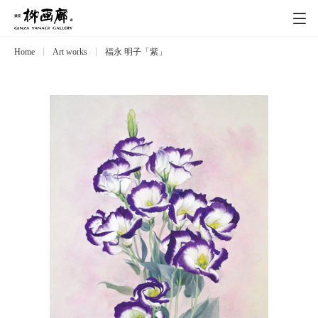
Home
Art works
福永 明子「紫」
Exhibitions
展覧会
Event
イベント
Artists
作家
Art works
作品一覧
Catalog
カタログ
Schedule
スケジュール