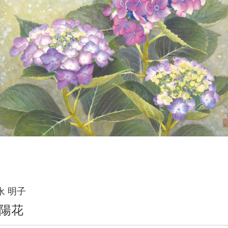
永 明子
陽花