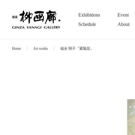
Exhibitions
Event
Schedule
About
Home
Art works
福永 明子「紫陽花」