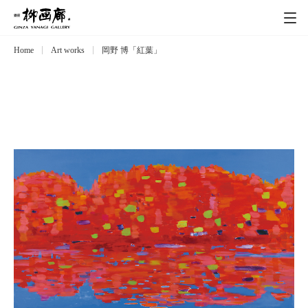
Home
Art works
岡野 博「紅葉」
Exhibitions
展覧会
Event
イベント
Artists
作家
Art works
作品一覧
Catalog
カタログ
Schedule
スケジュール