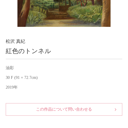
About
会社案内
Blog
ブログ
Contact
お問い合わせ
松沢 真紀
紅色のトンネル
Purchase assessment
査定・買取
油彩
30 F (91 × 72.7cm)
2019年
この作品について問い合わせる