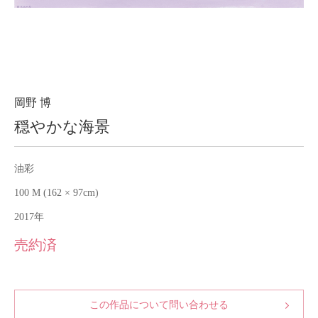
About
会社案内
Blog
ブログ
Contact
お問い合わせ
岡野 博
穏やかな海景
Purchase assessment
査定・買取
油彩
100 M (162 × 97cm)
2017年
売約済
この作品について問い合わせる