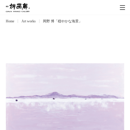
Home
Art works
岡野 博「穏やかな海景」
Exhibitions
展覧会
Event
イベント
Artists
作家
Art works
作品一覧
Catalog
カタログ
Schedule
スケジュール