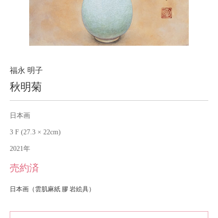
About
会社案内
Blog
ブログ
Contact
お問い合わせ
福永 明子
秋明菊
Purchase assessment
査定・買取
日本画
3 F (27.3 × 22cm)
2021年
売約済
日本画（雲肌麻紙 膠 岩絵具）