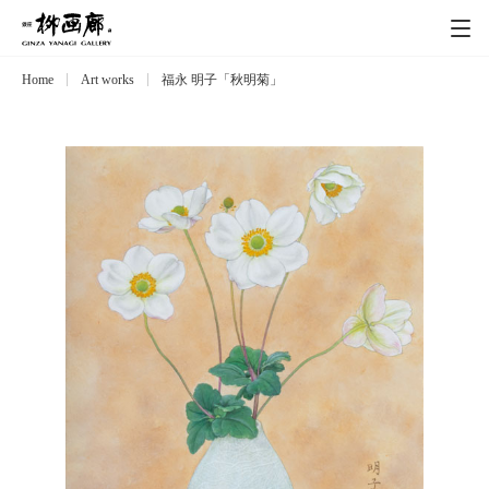
Home
Art works
福永 明子「秋明菊」
Exhibitions
展覧会
Event
イベント
Artists
作家
Art works
作品一覧
Catalog
カタログ
Schedule
スケジュール