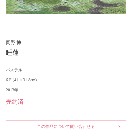
About
会社案内
Blog
ブログ
Contact
お問い合わせ
岡野 博
睡蓮
Purchase assessment
査定・買取
パステル
6 F (41 × 31.8cm)
2013年
売約済
この作品について問い合わせる