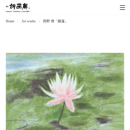
Home
Art works
岡野 博「睡蓮」
Exhibitions
展覧会
Event
イベント
Artists
作家
Art works
作品一覧
Catalog
カタログ
Schedule
スケジュール