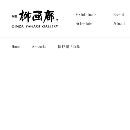
Exhibitions
Event
Schedule
About
Home
Art works
岡野 博「白鳥」