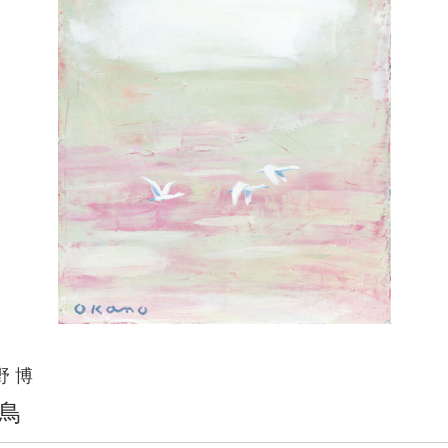
野 博
鳥