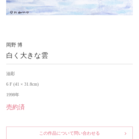
About
会社案内
Blog
ブログ
Contact
お問い合わせ
岡野 博
白く大きな雲
Purchase assessment
査定・買取
油彩
6 F (41 × 31.8cm)
1998年
売約済
この作品について問い合わせる