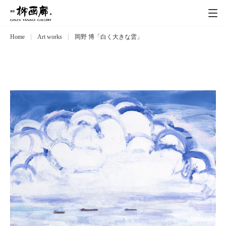
Home
Art works
岡野 博「白く大きな雲」
Exhibitions
展覧会
Event
イベント
Artists
作家
Art works
作品一覧
Catalog
カタログ
Schedule
スケジュール