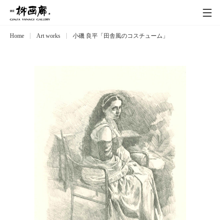
Home
Art works
小磯 良平「田舎風のコスチューム」
Exhibitions
展覧会
Event
イベント
Artists
作家
Art works
作品一覧
Catalog
カタログ
Schedule
スケジュール