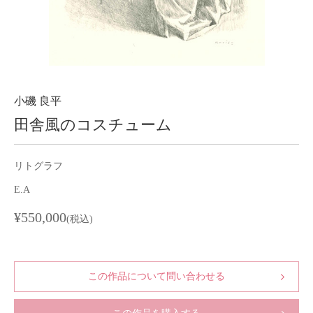
About
会社案内
Blog
ブログ
Contact
お問い合わせ
小磯 良平
田舎風のコスチューム
Purchase assessment
査定・買取
リトグラフ
E.A
¥550,000
(税込)
この作品について問い合わせる