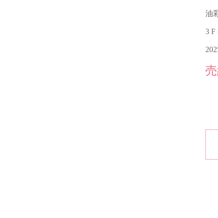
油
3 F
20
売