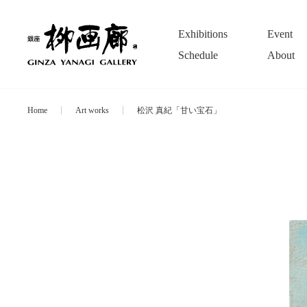
Exhibitions
Event
Schedule
About
Home
Art works
松沢 真紀「甘い宝石」