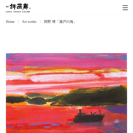
Home
Art works
岡野 博「瀬戸の海」
Exhibitions
展覧会
Event
イベント
Artists
作家
Art works
作品一覧
Catalog
カタログ
Schedule
スケジュール