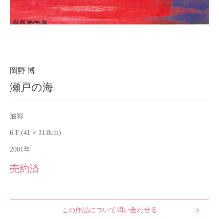
About
会社案内
Blog
ブログ
Contact
お問い合わせ
岡野 博
瀬戸の海
Purchase assessment
査定・買取
油彩
6 F (41 × 31.8cm)
2001年
売約済
この作品について問い合わせる