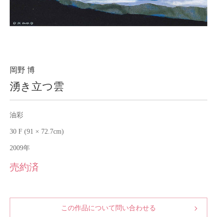
About
会社案内
Blog
ブログ
Contact
お問い合わせ
岡野 博
湧き立つ雲
Purchase assessment
査定・買取
油彩
30 F (91 × 72.7cm)
2009年
売約済
この作品について問い合わせる