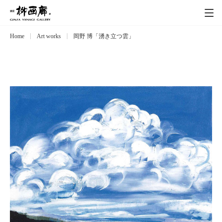
Home
Art works
岡野 博「湧き立つ雲」
Exhibitions
展覧会
Event
イベント
Artists
作家
Art works
作品一覧
Catalog
カタログ
Schedule
スケジュール