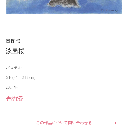
About
会社案内
Blog
ブログ
Contact
お問い合わせ
岡野 博
淡墨桜
Purchase assessment
査定・買取
パステル
6 F (41 × 31.8cm)
2014年
売約済
この作品について問い合わせる