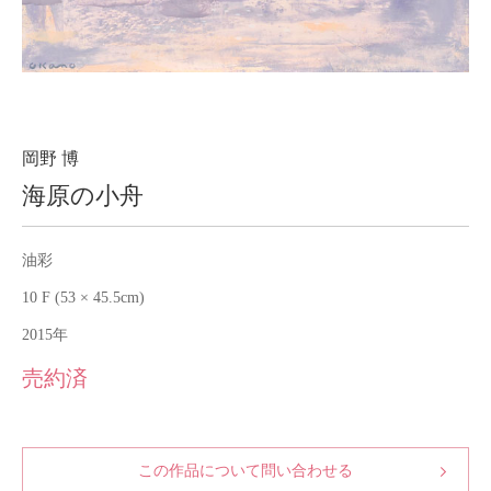
About
会社案内
Blog
ブログ
Contact
お問い合わせ
岡野 博
海原の小舟
Purchase assessment
査定・買取
油彩
10 F (53 × 45.5cm)
2015年
売約済
この作品について問い合わせる