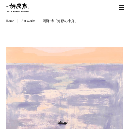
Home
Art works
岡野 博「海原の小舟」
Exhibitions
展覧会
Event
イベント
Artists
作家
Art works
作品一覧
Catalog
カタログ
Schedule
スケジュール