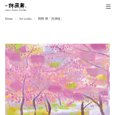
Home
Art works
岡野 博「河津桜」
Exhibitions
展覧会
Event
イベント
Artists
作家
Art works
作品一覧
Catalog
カタログ
Schedule
スケジュール