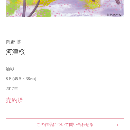
About
会社案内
Blog
ブログ
Contact
お問い合わせ
岡野 博
河津桜
Purchase assessment
査定・買取
油彩
8 F (45.5 × 38cm)
2017年
売約済
この作品について問い合わせる