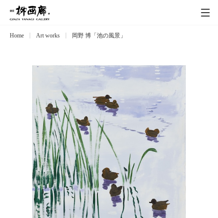
Home
Art works
岡野 博「池の風景」
Exhibitions
展覧会
Event
イベント
Artists
作家
Art works
作品一覧
Catalog
カタログ
Schedule
スケジュール