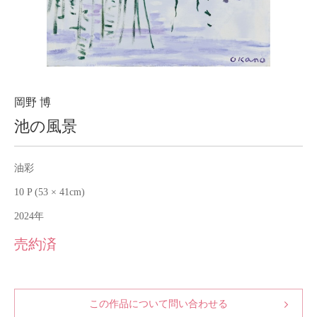
About
会社案内
Blog
ブログ
Contact
お問い合わせ
岡野 博
池の風景
Purchase assessment
査定・買取
油彩
10 P (53 × 41cm)
2024年
売約済
この作品について問い合わせる