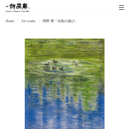
Home
Art works
岡野 博「水鳥の遊び」
Exhibitions
展覧会
Event
イベント
Artists
作家
Art works
作品一覧
Catalog
カタログ
Schedule
スケジュール