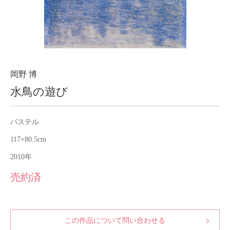
About
会社案内
Blog
ブログ
Contact
お問い合わせ
岡野 博
水鳥の遊び
Purchase assessment
査定・買取
パステル
117×80.5cm
2010年
売約済
この作品について問い合わせる