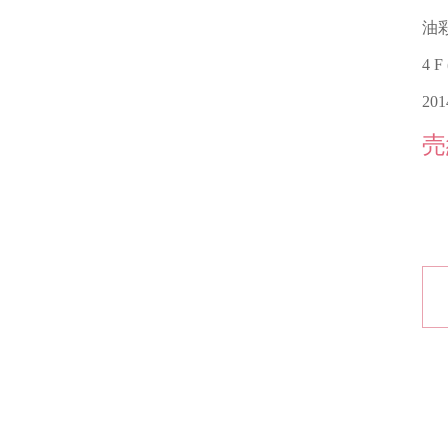
油
4 F
20
売