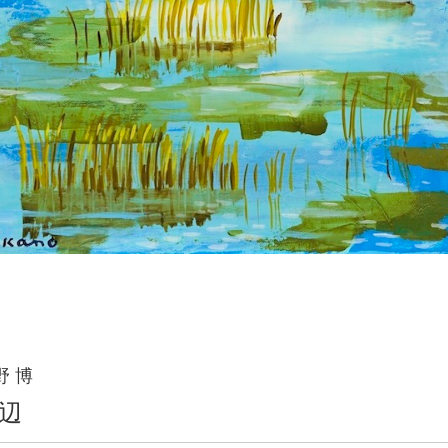
野 博
辺