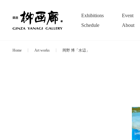
Exhibitions
Event
Schedule
About
Home
Art works
岡野 博「水辺」