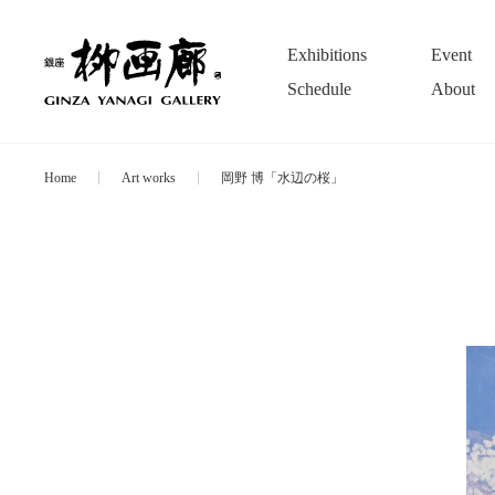
Exhibitions
Event
Schedule
About
Home
Art works
岡野 博「水辺の桜」