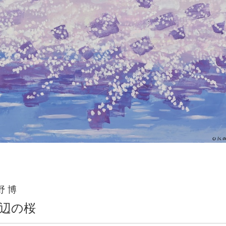
野 博
辺の桜