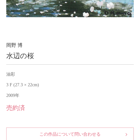
About
会社案内
Blog
ブログ
Contact
お問い合わせ
岡野 博
水辺の桜
Purchase assessment
査定・買取
油彩
3 F (27.3 × 22cm)
2009年
売約済
この作品について問い合わせる