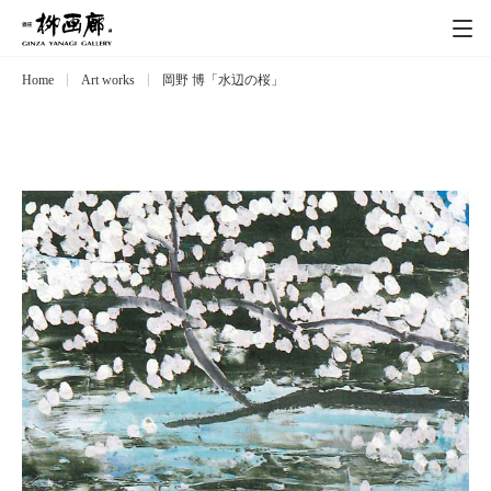
Home
Art works
岡野 博「水辺の桜」
Exhibitions
展覧会
Event
イベント
Artists
作家
Art works
作品一覧
Catalog
カタログ
Schedule
スケジュール