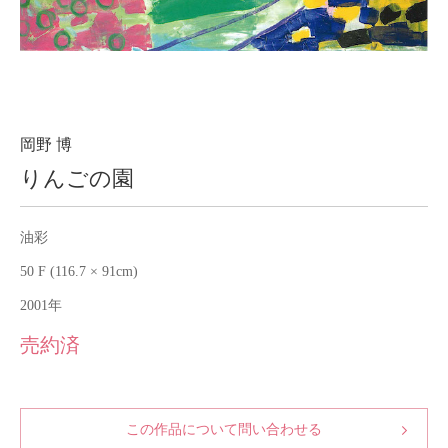
About
会社案内
Blog
ブログ
Contact
お問い合わせ
岡野 博
りんごの園
Purchase assessment
査定・買取
油彩
50 F (116.7 × 91cm)
2001年
売約済
この作品について問い合わせる