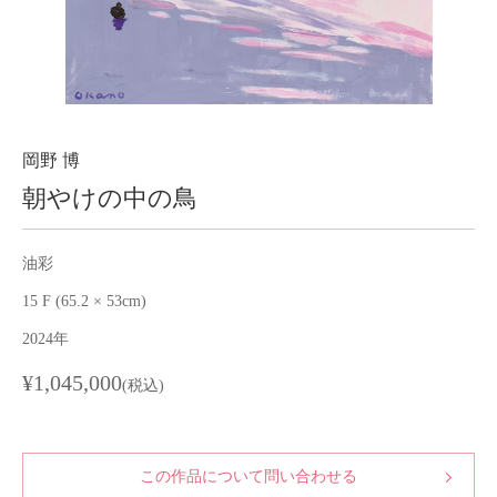
About
会社案内
Blog
ブログ
Contact
お問い合わせ
岡野 博
朝やけの中の鳥
Purchase assessment
査定・買取
油彩
15 F (65.2 × 53cm)
2024年
¥1,045,000
(税込)
この作品について問い合わせる