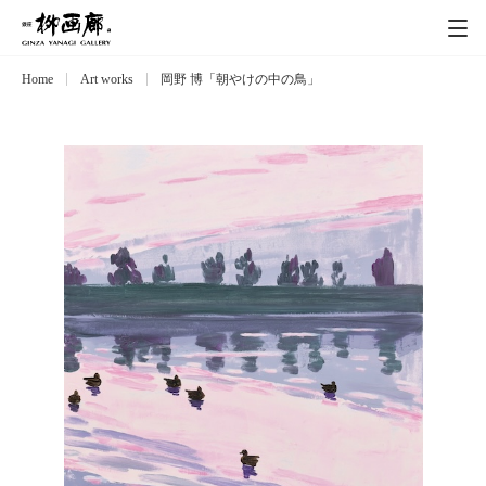
Home
Art works
岡野 博「朝やけの中の鳥」
Exhibitions
展覧会
Event
イベント
Artists
作家
Art works
作品一覧
Catalog
カタログ
Schedule
スケジュール