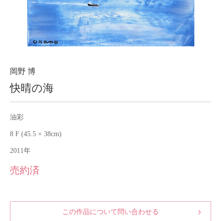
About
会社案内
Blog
ブログ
Contact
お問い合わせ
岡野 博
快晴の海
Purchase assessment
査定・買取
油彩
8 F (45.5 × 38cm)
2011年
売約済
この作品について問い合わせる