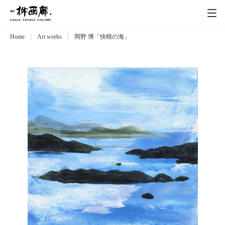
Home
Art works
岡野 博「快晴の海」
Exhibitions
展覧会
Event
イベント
Artists
作家
Art works
作品一覧
Catalog
カタログ
Schedule
スケジュール