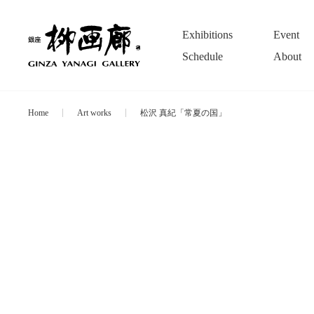
Exhibitions
Event
Schedule
About
Home
Art works
松沢 真紀「常夏の国」