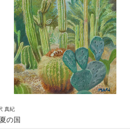
沢 真紀
夏の国