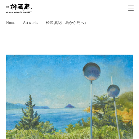
Home
Art works
松沢 真紀「島から島へ」
Exhibitions
展覧会
Event
イベント
Artists
作家
Art works
作品一覧
Catalog
カタログ
Schedule
スケジュール