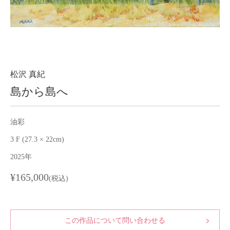
About
会社案内
Blog
ブログ
Contact
お問い合わせ
松沢 真紀
島から島へ
Purchase assessment
査定・買取
油彩
3 F (27.3 × 22cm)
2025年
¥165,000
(税込)
この作品について問い合わせる