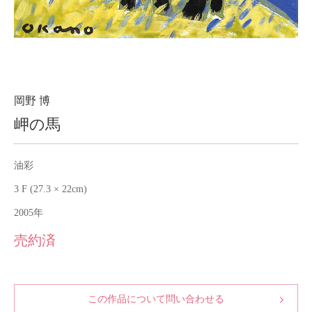
About
会社案内
Blog
ブログ
Contact
お問い合わせ
岡野 博
岬の馬
Purchase assessment
査定・買取
油彩
3 F (27.3 × 22cm)
2005年
売約済
この作品について問い合わせる