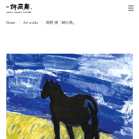
Home
Art works
岡野 博「岬の馬」
Exhibitions
展覧会
Event
イベント
Artists
作家
Art works
作品一覧
Catalog
カタログ
Schedule
スケジュール