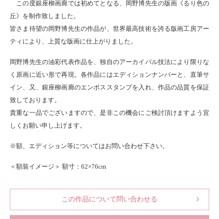
この度銀座柳画廊では初めてとなる、岡野博先生の版画《るり色の
丘》を制作致しました。
皆さま待望の岡野博先生の作品が、世界最高技術を誇る版画工房アー
ティにより、上質な版画に仕上がりました。
岡野博先生の油彩代表作品を、独自のアーカイバル技法により限りな
く原画に近い形で再現。各作品にはエディションナンバーと、直筆サ
イン、又、銀座柳画廊のエンボススタンプを入れ、作品の品質を保証
致しております。
貴重な一品でございますので、是非この機会にご検討頂けますよう宜
しくお願い申し上げます。
※額、エディション等についてはお問い合わせ下さい。
＜額裝イメージ＞ 額寸：62×76cm
この作品について問い合わせる