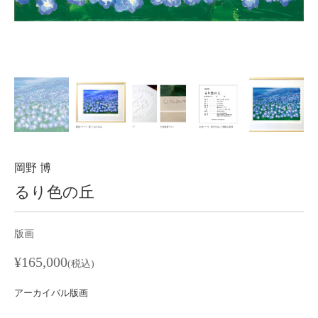
About
会社案内
Blog
ブログ
Contact
お問い合わせ
Purchase assessment
査定・買取
岡野 博
るり色の丘
版画
¥165,000
(税込)
アーカイバル版画