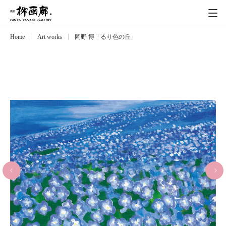
Home
Art works
岡野 博「るり色の丘」
Exhibitions
展覧会
Event
イベント
Artists
作家
Art works
作品一覧
Catalog
カタログ
Schedule
スケジュール