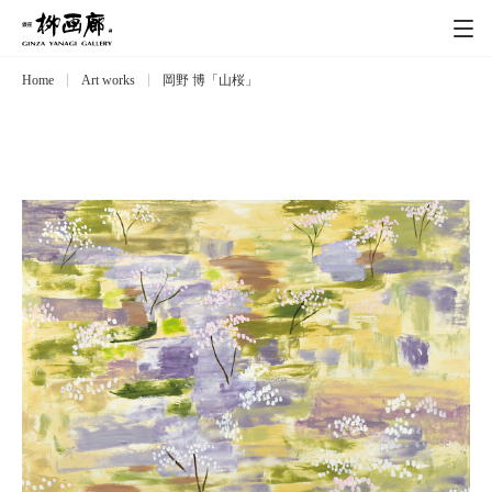
Home
Art works
岡野 博「山桜」
Exhibitions
展覧会
Event
イベント
Artists
作家
Art works
作品一覧
Catalog
カタログ
Schedule
スケジュール