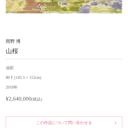
About
会社案内
Blog
ブログ
Contact
お問い合わせ
岡野 博
山桜
Purchase assessment
査定・買取
油彩
80 F (145.5 × 112cm)
2018年
¥2,640,000
(税込)
この作品について問い合わせる