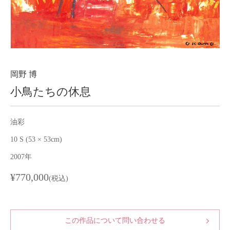
About
会社案内
Blog
ブログ
Contact
お問い合わせ
岡野 博
小鳥たちの休息
Purchase assessment
査定・買取
油彩
10 S (53 × 53cm)
2007年
¥770,000
(税込)
この作品について問い合わせる