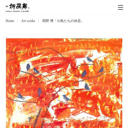
Home
Art works
岡野 博「小鳥たちの休息」
Exhibitions
展覧会
Event
イベント
Artists
作家
Art works
作品一覧
Catalog
カタログ
Schedule
スケジュール