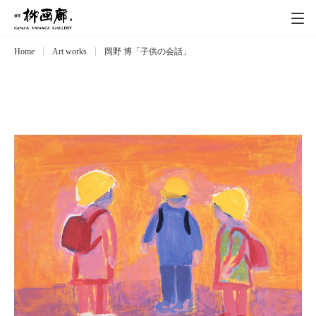
Home
Art works
岡野 博「子供の会話」
Exhibitions
展覧会
Event
イベント
Artists
作家
Art works
作品一覧
Catalog
カタログ
Schedule
スケジュール