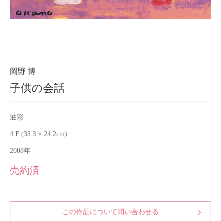
About
会社案内
Blog
ブログ
Contact
お問い合わせ
岡野 博
子供の会話
Purchase assessment
査定・買取
油彩
4 F (33.3 × 24.2cm)
2008年
売約済
この作品について問い合わせる