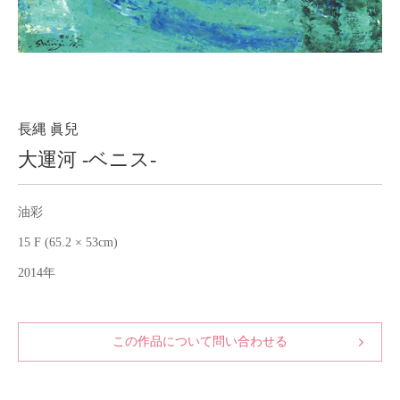
About
会社案内
Blog
ブログ
Contact
お問い合わせ
長縄 眞兒
大運河 -ベニス-
Purchase assessment
査定・買取
油彩
15 F (65.2 × 53cm)
2014年
この作品について問い合わせる