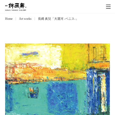
Home
Art works
長縄 眞兒「大運河 -ベニス-」
Exhibitions
展覧会
Event
イベント
Artists
作家
Art works
作品一覧
Catalog
カタログ
Schedule
スケジュール