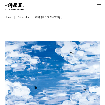
Home
Art works
岡野 博「大空の中を」
Exhibitions
展覧会
Event
イベント
Artists
作家
Art works
作品一覧
Catalog
カタログ
Schedule
スケジュール