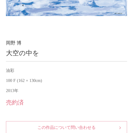
About
会社案内
Blog
ブログ
Contact
お問い合わせ
岡野 博
大空の中を
Purchase assessment
査定・買取
油彩
100 F (162 × 130cm)
2013年
売約済
この作品について問い合わせる